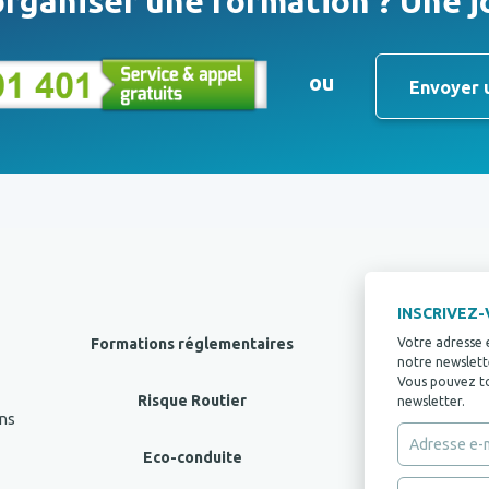
rganiser une formation ? Une j
ou
Envoyer 
INSCRIVEZ
Formations réglementaires
Votre adresse 
notre newslette
Vous pouvez tou
Risque Routier
newsletter.
ans
Eco-conduite