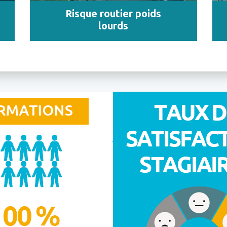
Risque routier poids
lourds